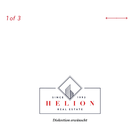
1
of
3