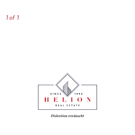
1
of
1