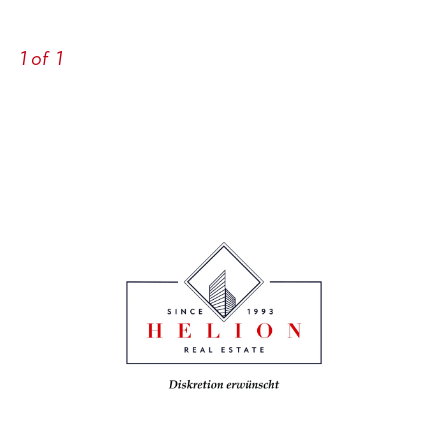
1
of
1